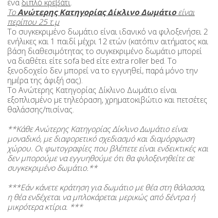
ένα
διπλό κρεβάτι
.
Το
Ανώτερης Κατηγορίας Δίκλινο Δωμάτιο
είναι
περίπου 25 τ.μ
Το συγκεκριμένο δωμάτιο είναι ιδανικό να φιλοξενήσει 2
ενήλικες και 1 παιδί μέχρι 12 ετών (κατόπιν αιτήματος και
βάση διαθεσιμότητας το συγκεκριμένο δωμάτιο μπορεί
να διαθέτει είτε sofa bed είτε extra roller bed. Το
ξενοδοχείο δεν μπορεί να το εγγυηθεί, παρά μόνο την
ημέρα της άφιξή σας).
Το Ανώτερης Κατηγορίας Δίκλινο Δωμάτιο είναι
εξοπλισμένο με τηλεόραση, χρηματοκιβώτιο και πετσέτες
θαλάσσης/πισίνας.
**Κάθε Ανώτερης Κατηγορίας Δίκλινο Δωμάτιο είναι
μοναδικό, με διαφορετικό σχεδιασμό και διαμόρφωση
χώρου. Οι φωτογραφίες που βλέπετε είναι ενδεικτικές και
δεν μπορούμε να εγγυηθούμε ότι θα φιλοξενηθείτε σε
συγκεκριμένο δωμάτιο.**
***Εάν κάνετε κράτηση για δωμάτιο με θέα στη θάλασσα,
η θέα ενδέχεται να μπλοκάρεται μερικώς από δέντρα ή
μικρότερα κτίρια. ***