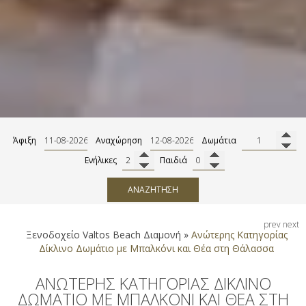
Άφιξη
Αναχώρηση
Δωμάτια
Ενήλικες
Παιδιά
ΑΝΑΖΉΤΗΣΗ
prev
next
Ξενοδοχείο Valtos Beach
Διαμονή
»
Ανώτερης Κατηγορίας
Δίκλινο Δωμάτιο με Μπαλκόνι και Θέα στη Θάλασσα
ΑΝΏΤΕΡΗΣ ΚΑΤΗΓΟΡΊΑΣ ΔΊΚΛΙΝΟ
ΔΩΜΆΤΙΟ ΜΕ ΜΠΑΛΚΌΝΙ ΚΑΙ ΘΈΑ ΣΤΗ