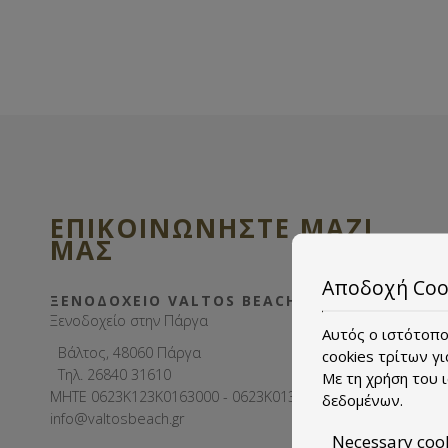
Το website μας λειτουργεί σε ασφαλή περιβάλλον SSL.
ΕΠΙΚΟΙΝΩΝΉΣΤΕ ΜΑΖΊ
ΜΑΣ
Αποδοχή Coo
ΞΕΝΟΔΟΧΕΊΟ VALTOS BEACH
Ξενοδοχείο στην Πάργα
Αυτός ο ιστότοπος
Βάλτος, 48060 Πάργα
cookies τρίτων γι
Τηλ.
26840 31610
Με τη χρήση του 
MHTE 0623Κ123Κ0163000 - 0623Κ013Α0017501
δεδομένων
.
info@valtosbeach.gr
Necessary coo