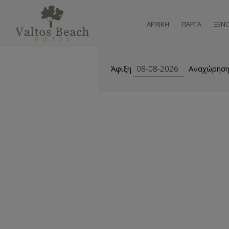
ΑΡΧΙΚΉ
ΠΆΡΓΑ
ΞΕΝ
Άφιξη
Αναχώρησ