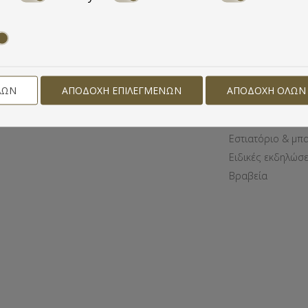
ΞΕΝΟΔΟ
BEACH
Ξενοδοχείο
Τοποθεσία
ΛΩΝ
ΑΠΟΔΟΧΉ ΕΠΙΛΕΓΜΈΝΩΝ
ΑΠΟΔΟΧΉ ΌΛΩΝ
Διαμονή
Παροχές
Εστιατόριο & μπ
Ειδικές εκδηλώσε
Βραβεία