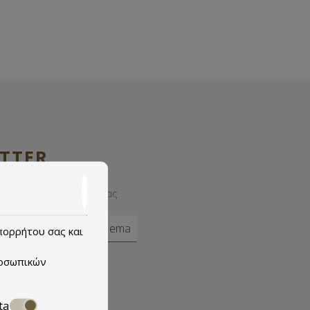
TTER
 λίστα αλληλογραφίας μας
απορρήτου σας και
οσωπικών
ta