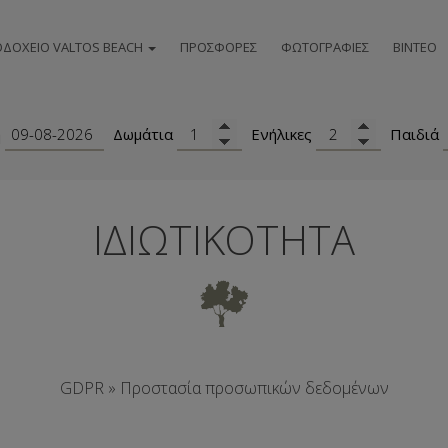
ΟΔΟΧΕΊΟ VALTOS BEACH
ΠΡΟΣΦΟΡΈΣ
ΦΩΤΟΓΡΑΦΙΕΣ
ΒΙΝΤΕΟ
ΞΕΝΟΔΟΧΕΊΟ
ΤΟΠΟΘΕΣΊΑ
η
Δωμάτια
Ενήλικες
Παιδιά
ΔΙΑΜΟΝΉ
ΠΑΡΟΧΈΣ
ΙΔΙΩΤΙΚΌΤΗΤΑ
ΕΣΤΙΑΤΌΡΙΟ & ΜΠΑΡ
ΕΙΔΙΚΈΣ ΕΚΔΗΛΏΣΕΙΣ
ΒΡΑΒΕΊΑ
GDPR » Προστασία προσωπικών δεδομένων