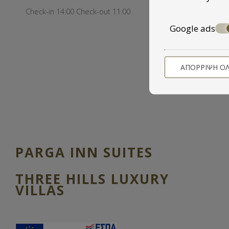
Check-in 14:00 Check-out 11:00
Google ads
ΑΠΌΡΡΙΨΗ Ό
PARGA INN SUITES
THREE HILLS LUXURY
VILLAS