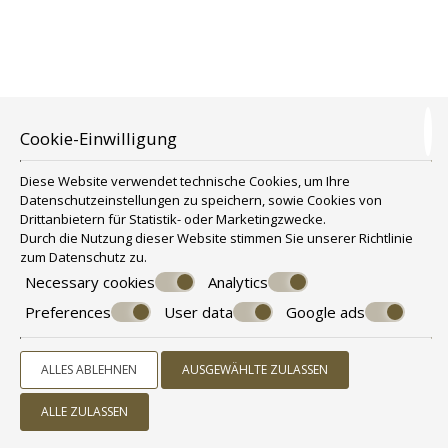
Cookie-Einwilligung
Diese Website verwendet technische Cookies, um Ihre
Datenschutzeinstellungen zu speichern, sowie Cookies von
Drittanbietern für Statistik- oder Marketingzwecke.
Durch die Nutzung dieser Website stimmen Sie unserer Richtlinie
zum
Datenschutz
zu.
FAMILIENZIMMER MIT 1 SCHLAFZIMMER MIT
Necessary cookies
Analytics
BALKON UND MEERBLICK
Preferences
User data
Google ads
Dies ist ein Familienapartment, das Platz für 2 bis 4 Personen bietet.
Es ist für eine vierköpfige Familie geeignet.
Die
Familienzimmer mit 1 Schlafzimmer
ist ca. 35 m² groß
ALLES ABLEHNEN
AUSGEWÄHLTE ZULASSEN
Besteht aus einem Hauptschlafbereich für die Eltern und einem
ALLE ZULASSEN
zusätzlichen kleinen Zimmer für die Kinder.